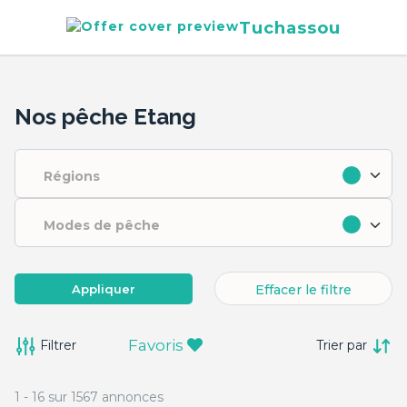
Tuchassou
Nos pêche Etang
Régions
Modes de pêche
Appliquer
Effacer le filtre
Favoris
Filtrer
Trier par
1
-
16
sur
1567
annonces