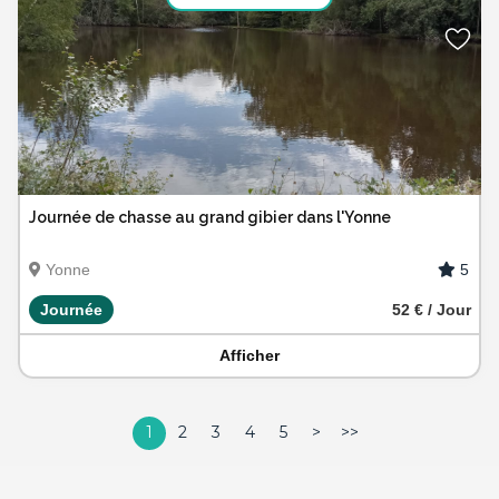
Journée de chasse au grand gibier dans l'Yonne
5
Yonne
Journée
52 € / Jour
Afficher
1
2
3
4
5
>
>>