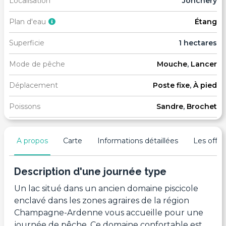
Localisation
Jonchery
Plan d'eau
Étang
Superficie
1 hectares
Mode de pêche
Mouche
,
Lancer
Déplacement
Poste fixe
,
À pied
Poissons
Sandre
,
Brochet
A propos
Carte
Informations détaillées
Les offres
Description d'une journée type
Un lac situé dans un ancien domaine piscicole
enclavé dans les zones agraires de la région
Champagne-Ardenne vous accueille pour une
journée de pêche. Ce domaine confortable est