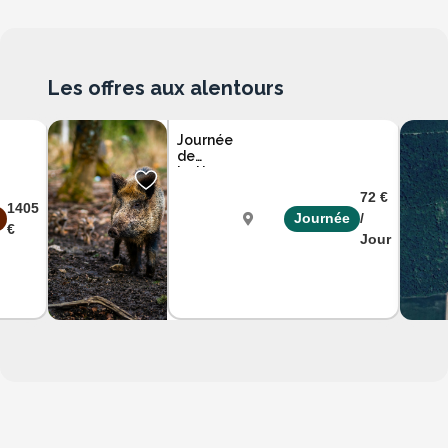
Les offres aux alentours
Journée
de
battue
sanglier
72 €
et
1405
Journée
/
chevreuil
€
en
Jour
Haute
Haute-
Marne
Marne