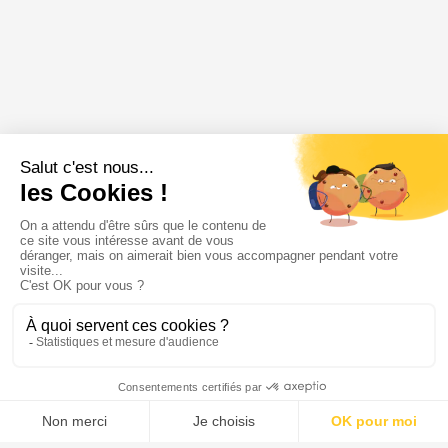
Annonce épuisée
🔥 Très demandée
Soyez alerté en premier à sa remise en ligne
M'alerter
Menu
Tupechou
Tuchassou
Favoris
Profil