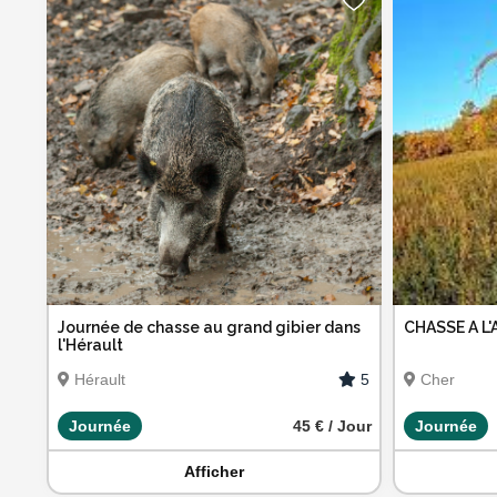
Journée de chasse au grand gibier dans
CHASSE A L'
l'Hérault
5
Hérault
Cher
Journée
45 € / Jour
Journée
Afficher