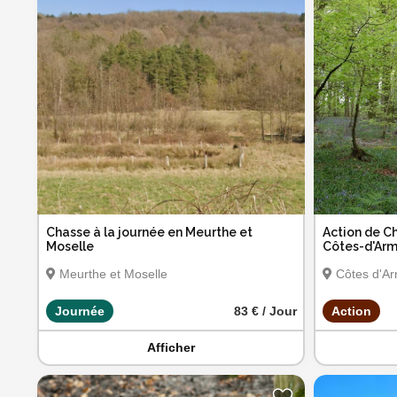
Chasse à la journée en Meurthe et
Action de Ch
Moselle
Côtes-d'Arm
Meurthe et Moselle
Côtes d'A
Journée
83 € / Jour
Action
Afficher