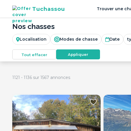
Tuchassou
Trouver une ch
Nos chasses
Localisation
Modes de chasse
Date
t
Appliquer
Tout effacer
1121
-
1136
sur
1567
annonces