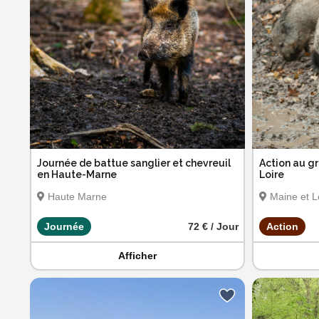
Journée de battue sanglier et chevreuil
Action au gr
en Haute-Marne
Loire
Haute Marne
Maine et L
Journée
72 € / Jour
Action
Afficher