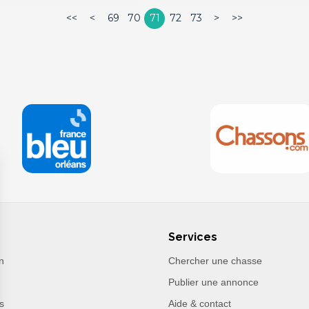
<<
<
69
70
71
72
73
>
>>
Services
n
Chercher une chasse
Publier une annonce
s
Aide & contact