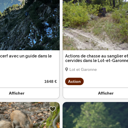
cerf avec un guide dans le
Actions de chasse au sanglier e
cervidés dans le Lot-et-Garonn
Lot et Garonne
1648 €
Action
Afficher
Afficher