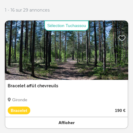
1
-
16
sur
29
annonces
Sélection Tuchassou
Bracelet affût chevreuils
Gironde
Bracelet
190 €
Afficher