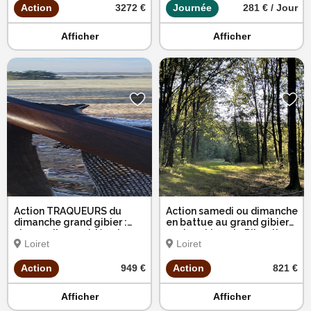
Action
3272 €
Journée
281 € / Jour
Afficher
Afficher
Action TRAQUEURS du
Action samedi ou dimanche
dimanche grand gibier :
en battue au grand gibier
chevreuils, cervidés et
secteur Ligny le Ribault
Loiret
Loiret
sangliers
Action
949 €
Action
821 €
Afficher
Afficher