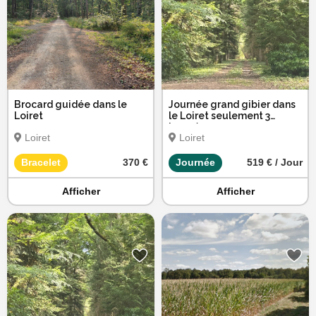
Brocard guidée dans le
Journée grand gibier dans
Loiret
le Loiret seulement 3
journées
Loiret
Loiret
Bracelet
370 €
Journée
519 € / Jour
Afficher
Afficher