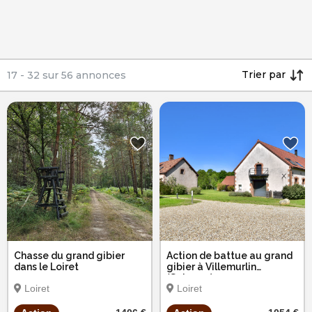
Trier par
17
-
32
sur
56
annonces
Chasse du grand gibier
Action de battue au grand
dans le Loiret
gibier à Villemurlin
(Sologne)
Loiret
Loiret