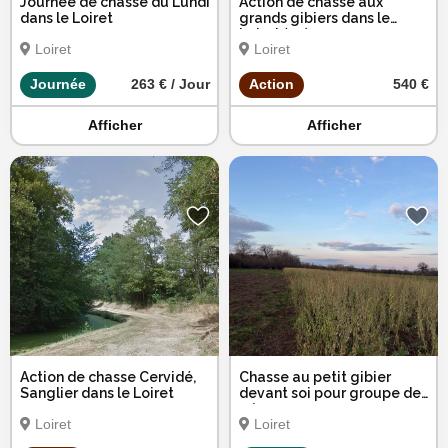
Journée de chasse du Lundi
Action de chasse aux
dans le Loiret
grands gibiers dans le
Loiret (45)
Loiret
Loiret
Journée
263 € / Jour
Action
540 €
Afficher
Afficher
Action de chasse Cervidé,
Chasse au petit gibier
Sanglier dans le Loiret
devant soi pour groupe de
7 à 9 personnes
Loiret
Loiret