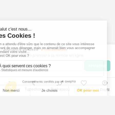
Annonce épuisée
🔥 Très demandée
Soyez alerté en premier à sa remise en ligne
M'alerter
Menu
Tupechou
Tuchassou
Favoris
Profil
Animal