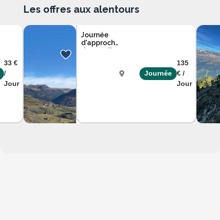
Les offres aux alentours
Journée
d'approche
du sanglier
dans les
33 €
135
Monts du
/
Journée
€ /
Cantal
Jour
Jour
Cantal