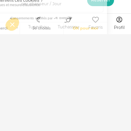
par chasseur / Jour
Menu
Tupechou
Tuchassou
Favoris
Profil
Animal
Peche au Saumon
Peche au Anchois
Peche au Sandre
Peche au Brochet
Peche au Truites fario et arc-en-ciel