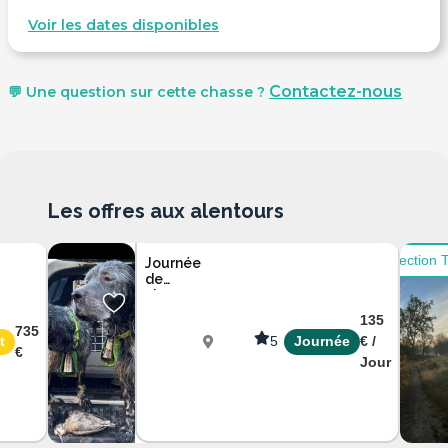
Voir les dates disponibles
Contactez-nous
💬 Une question sur cette chasse ?
Les offres aux alentours
Sélection 
Journée
de
chasse
à la
135
bécasse
735
t
5
Journée
€ /
en
€
Corrèze
Jour
Corrèze