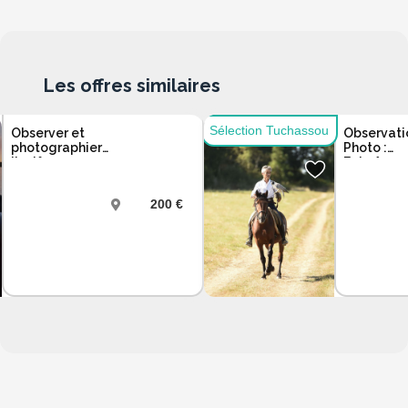
Les offres similaires
Sélection Tuchassou
Observer et
Observati
photographier
Photo :
l'avifaune
Entraînem
sauvage à bord
de Rapace
d'un bateau
Cheval
200 €
Meuse