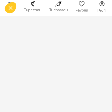
Menu
Tupechou
Tuchassou
Favoris
Profil
Département
Nature Aube
Nature Marne
Nature Haute Marne
Nature Meurthe et Moselle
Nature Meuse
Nature Moselle
Nature Bas Rhin
Voir plus