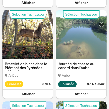
Afficher
Afficher
Sélection Tuchassou
Sélection Tuchassou
Bracelet de biche dans le
Journée de chasse au
Piémont des Pyrénées
canard dans l'Aube
ariégeoise
Ariège
Aube
Bracelet
370 €
Journée
97 € / Jour
Afficher
Afficher
Sélection Tuchassou
Sélection Tuchassou