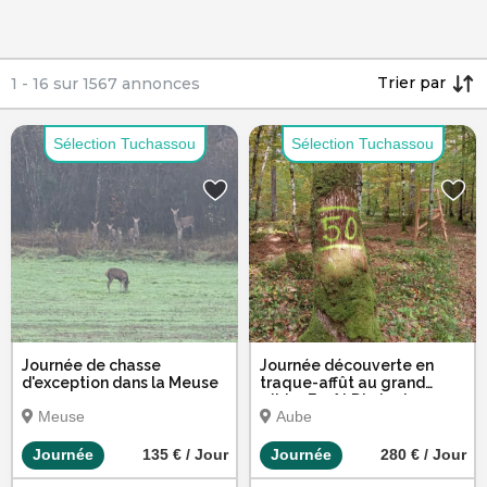
Trier par
1
-
16
sur
1567
annonces
Sélection Tuchassou
Sélection Tuchassou
Journée de chasse
Journée découverte en
d'exception dans la Meuse
traque-affût au grand
gibier Forêt D'orient
Meuse
Aube
Journée
135 € / Jour
Journée
280 € / Jour