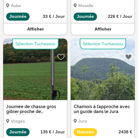
d'Amance
brocard et sangliers en
Aube
Moselle
Moselle
Journée
33 € / Jour
Journée
226 € / Jour
Afficher
Afficher
Sélection Tuchassou
Sélection Tuchassou
Journée de chasse gros
Chamois à l’approche avec
gibier proche de
un guide dans le Jura
Neufchâteau
Vosges
Jura
Journée
135 € / Jour
Bracelet
2438 €