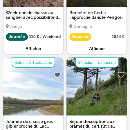
Week-end de chasse au
Bracelet de Cerf a
sanglier avec possibilité de
l'approche dans le Périgord
cervidés et chevreuils dans
Noir
Ariège
Dordogne
l’Ariège
Journée
110 € / Weekend
Bracelet
1824 €
Afficher
Afficher
Sélection Tuchassou
Sélection Tuchassou
Journée de chasse gros
Séjour d’exception aux
gibier proche du Lac
brâmes du cerf, rût de