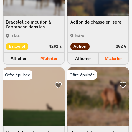
Bracelet de mouflon à
Action de chasse en Isere
l'approche dans les
Hautes-Alpes
Isère
Isère
Bracelet
4262 €
Action
262 €
Afficher
M'alerter
Afficher
M'alerter