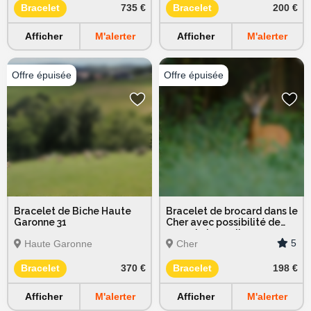
Bracelet
735 €
Bracelet
200 €
Afficher
M'alerter
Afficher
M'alerter
Bracelet de Biche Haute
Bracelet de brocard dans le
Garonne 31
Cher avec possibilité de
renard et sanglier
5
Haute Garonne
Cher
Bracelet
370 €
Bracelet
198 €
Afficher
M'alerter
Afficher
M'alerter