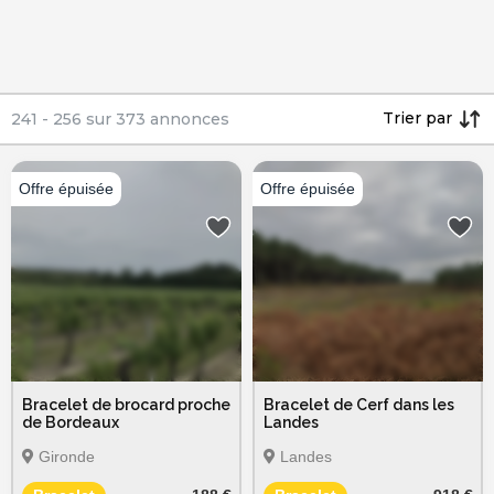
Trier par
241
-
256
sur
373
annonces
Bracelet de brocard proche
Bracelet de Cerf dans les
de Bordeaux
Landes
Gironde
Landes