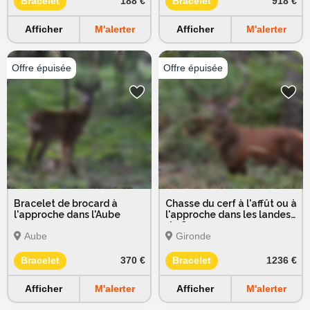
Bracelet
188 €
Bracelet
918 €
Afficher
M'alerter
Afficher
M'alerter
Bracelet de brocard à
Chasse du cerf à l'affût ou à
l'approche dans l'Aube
l'approche dans les landes
de Gascogne
Aube
Gironde
Bracelet
370 €
Bracelet
1236 €
Afficher
M'alerter
Afficher
M'alerter