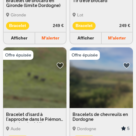
Bracelet de brocard en
Tir d'été brocard
Gironde (limite Dordogne)
Gironde
Lot
Bracelet
249 €
Bracelet
249 €
Afficher
M'alerter
Afficher
M'alerter
Bracelet d'isard à
Bracelets de chevreuils en
l'approche dans le Piémont
Dordogne
pyrénéen (guidé)
5
Aude
Dordogne