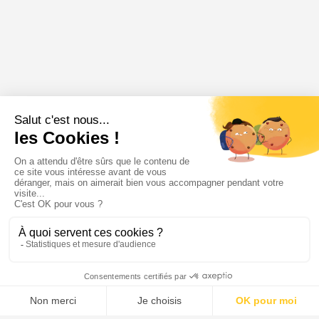
Menu
Tupechou
Tuchassou
Favoris
Profil