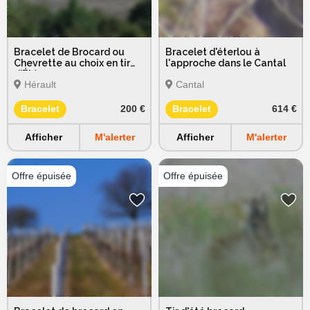
Bracelet de Brocard ou
Bracelet d'éterlou à
Chevrette au choix en tir
l'approche dans le Cantal
d'Été
Hérault
Cantal
Bracelet
200 €
Bracelet
614 €
Afficher
M'alerter
Afficher
M'alerter