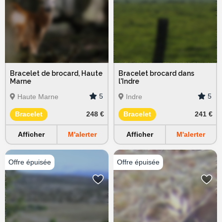
Bracelet de brocard, Haute
Bracelet brocard dans
Marne
l'Indre
5
5
Haute Marne
Indre
Bracelet
248 €
Bracelet
241 €
Afficher
M'alerter
Afficher
M'alerter